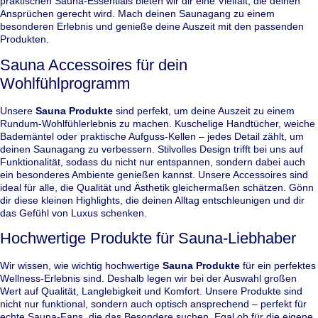
praktischen Sauna-Essentials bieten wir dir eine Vielfalt, die deinen
Ansprüchen gerecht wird. Mach deinen Saunagang zu einem
besonderen Erlebnis und genieße deine Auszeit mit den passenden
Produkten.
Sauna Accessoires für dein
Wohlfühlprogramm
Unsere
Sauna Produkte
sind perfekt, um deine Auszeit zu einem
Rundum-Wohlfühlerlebnis zu machen. Kuschelige Handtücher, weiche
Bademäntel oder praktische Aufguss-Kellen – jedes Detail zählt, um
deinen Saunagang zu verbessern. Stilvolles Design trifft bei uns auf
Funktionalität, sodass du nicht nur entspannen, sondern dabei auch
ein besonderes Ambiente genießen kannst. Unsere Accessoires sind
ideal für alle, die Qualität und Ästhetik gleichermaßen schätzen. Gönn
dir diese kleinen Highlights, die deinen Alltag entschleunigen und dir
das Gefühl von Luxus schenken.
Hochwertige Produkte für Sauna-Liebhaber
Wir wissen, wie wichtig hochwertige
Sauna Produkte
für ein perfektes
Wellness-Erlebnis sind. Deshalb legen wir bei der Auswahl großen
Wert auf Qualität, Langlebigkeit und Komfort. Unsere Produkte sind
nicht nur funktional, sondern auch optisch ansprechend – perfekt für
echte Sauna-Fans, die das Besondere suchen. Egal ob für die eigene