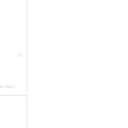
Ein Beitrag geteilt von Ahoi Sauna | Exklusives Wellness Erlebnis | Day Spa (@ahoisauna)