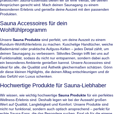
praktischen Sauna-Essentials bieten wir dir eine Vielfalt, die deinen
Ansprüchen gerecht wird. Mach deinen Saunagang zu einem
besonderen Erlebnis und genieße deine Auszeit mit den passenden
Produkten.
Sauna Accessoires für dein
Wohlfühlprogramm
Unsere
Sauna Produkte
sind perfekt, um deine Auszeit zu einem
Rundum-Wohlfühlerlebnis zu machen. Kuschelige Handtücher, weiche
Bademäntel oder praktische Aufguss-Kellen – jedes Detail zählt, um
deinen Saunagang zu verbessern. Stilvolles Design trifft bei uns auf
Funktionalität, sodass du nicht nur entspannen, sondern dabei auch
ein besonderes Ambiente genießen kannst. Unsere Accessoires sind
ideal für alle, die Qualität und Ästhetik gleichermaßen schätzen. Gönn
dir diese kleinen Highlights, die deinen Alltag entschleunigen und dir
das Gefühl von Luxus schenken.
Hochwertige Produkte für Sauna-Liebhaber
Wir wissen, wie wichtig hochwertige
Sauna Produkte
für ein perfektes
Wellness-Erlebnis sind. Deshalb legen wir bei der Auswahl großen
Wert auf Qualität, Langlebigkeit und Komfort. Unsere Produkte sind
nicht nur funktional, sondern auch optisch ansprechend – perfekt für
echte Sauna-Fans, die das Besondere suchen. Egal ob für die eigene