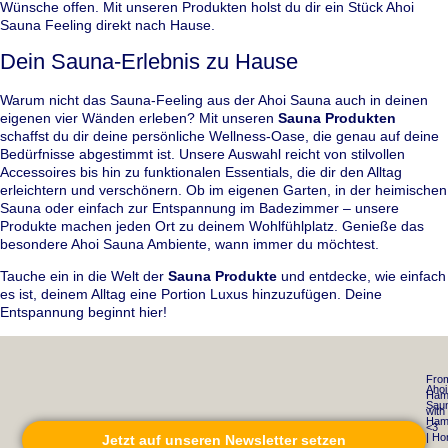
Wünsche offen. Mit unseren Produkten holst du dir ein Stück Ahoi
Sauna Feeling direkt nach Hause.
Dein Sauna-Erlebnis zu Hause
Warum nicht das Sauna-Feeling aus der Ahoi Sauna auch in deinen
eigenen vier Wänden erleben? Mit unseren
Sauna Produkten
schaffst du dir deine persönliche Wellness-Oase, die genau auf deine
Bedürfnisse abgestimmt ist. Unsere Auswahl reicht von stilvollen
Accessoires bis hin zu funktionalen Essentials, die dir den Alltag
erleichtern und verschönern. Ob im eigenen Garten, in der heimischen
Sauna oder einfach zur Entspannung im Badezimmer – unsere
Produkte machen jeden Ort zu deinem Wohlfühlplatz. Genieße das
besondere Ahoi Sauna Ambiente, wann immer du möchtest.
Tauche ein in die Welt der
Sauna Produkte
und entdecke, wie einfach
es ist, deinem Alltag eine Portion Luxus hinzuzufügen. Deine
Entspannung beginnt hier!
Fro
Ahoi
Ham
Sau
with
Ham
<3
| H
Jetzt auf unseren Newsletter setzen