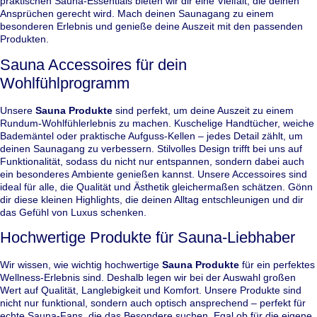
praktischen Sauna-Essentials bieten wir dir eine Vielfalt, die deinen
Ansprüchen gerecht wird. Mach deinen Saunagang zu einem
besonderen Erlebnis und genieße deine Auszeit mit den passenden
Produkten.
Sauna Accessoires für dein
Wohlfühlprogramm
Unsere
Sauna Produkte
sind perfekt, um deine Auszeit zu einem
Rundum-Wohlfühlerlebnis zu machen. Kuschelige Handtücher, weiche
Bademäntel oder praktische Aufguss-Kellen – jedes Detail zählt, um
deinen Saunagang zu verbessern. Stilvolles Design trifft bei uns auf
Funktionalität, sodass du nicht nur entspannen, sondern dabei auch
ein besonderes Ambiente genießen kannst. Unsere Accessoires sind
ideal für alle, die Qualität und Ästhetik gleichermaßen schätzen. Gönn
dir diese kleinen Highlights, die deinen Alltag entschleunigen und dir
das Gefühl von Luxus schenken.
Hochwertige Produkte für Sauna-Liebhaber
Wir wissen, wie wichtig hochwertige
Sauna Produkte
für ein perfektes
Wellness-Erlebnis sind. Deshalb legen wir bei der Auswahl großen
Wert auf Qualität, Langlebigkeit und Komfort. Unsere Produkte sind
nicht nur funktional, sondern auch optisch ansprechend – perfekt für
echte Sauna-Fans, die das Besondere suchen. Egal ob für die eigene