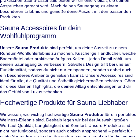
praktischen Sauna-Essentials bieten wir dir eine Vielfalt, die deinen
Ansprüchen gerecht wird. Mach deinen Saunagang zu einem
besonderen Erlebnis und genieße deine Auszeit mit den passenden
Produkten.
Sauna Accessoires für dein
Wohlfühlprogramm
Unsere
Sauna Produkte
sind perfekt, um deine Auszeit zu einem
Rundum-Wohlfühlerlebnis zu machen. Kuschelige Handtücher, weiche
Bademäntel oder praktische Aufguss-Kellen – jedes Detail zählt, um
deinen Saunagang zu verbessern. Stilvolles Design trifft bei uns auf
Funktionalität, sodass du nicht nur entspannen, sondern dabei auch
ein besonderes Ambiente genießen kannst. Unsere Accessoires sind
ideal für alle, die Qualität und Ästhetik gleichermaßen schätzen. Gönn
dir diese kleinen Highlights, die deinen Alltag entschleunigen und dir
das Gefühl von Luxus schenken.
Hochwertige Produkte für Sauna-Liebhaber
Wir wissen, wie wichtig hochwertige
Sauna Produkte
für ein perfektes
Wellness-Erlebnis sind. Deshalb legen wir bei der Auswahl großen
Wert auf Qualität, Langlebigkeit und Komfort. Unsere Produkte sind
nicht nur funktional, sondern auch optisch ansprechend – perfekt für
echte Sauna-Fans, die das Besondere suchen. Egal ob für die eigene